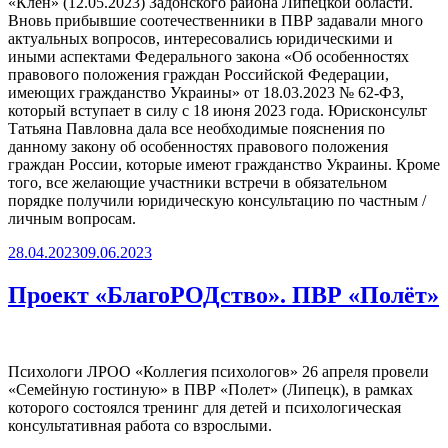
«Клён» (12.05.2023) Задонского района Липецкой области.
Вновь прибывшие соотечественники в ПВР задавали много
актуальных вопросов, интересовались юридическими и
иными аспектами Федерального закона «Об особенностях
правового положения граждан Российской Федерации,
имеющих гражданство Украины» от 18.03.2023 № 62-ФЗ,
который вступает в силу с 18 июня 2023 года. Юрисконсульт
Татьяна Павловна дала все необходимые пояснения по
данному закону об особенностях правового положения
граждан России, которые имеют гражданство Украины. Кроме
того, все желающие участники встречи в обязательном
порядке получили юридическую консультацию по частным /
личным вопросам.
Опубликовано
28.04.2023
09.06.2023
Проект «БлагоРОДство». ПВР «Полёт»
Психологи ЛРОО «Коллегия психологов» 26 апреля провели
«Семейную гостиную» в ПВР «Полет» (Липецк), в рамках
которого состоялся тренинг для детей и психологическая
консультативная работа со взрослыми.