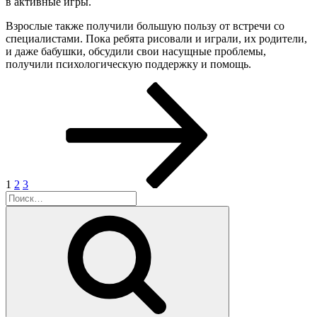
в активные игры.
Взрослые также получили большую пользу от встречи со
специалистами. Пока ребята рисовали и играли, их родители,
и даже бабушки, обсудили свои насущные проблемы,
получили психологическую поддержку и помощь.
Пагинация
Страница
Страница
Страница
Следующая
страница
записей
1
2
3
Искать:
Поиск