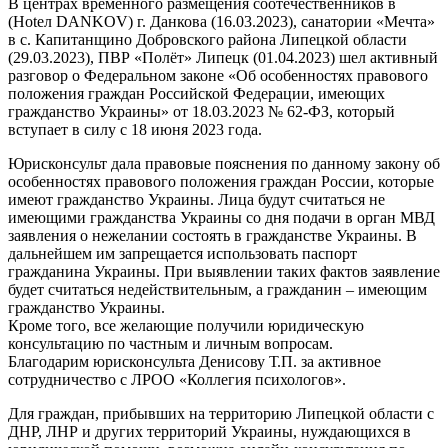
В центрах временного размещения соотечественников в
(Ноtел DANKOV) г. Данкова (16.03.2023), санатории «Мечта»
в с. Капитанщино Добровского района Липецкой области
(29.03.2023), ПВР «Полёт» Липецк (01.04.2023) шел активный
разговор о Федеральном законе «Об особенностях правового
положения граждан Российской Федерации, имеющих
гражданство Украины» от 18.03.2023 № 62-ФЗ, который
вступает в силу с 18 июня 2023 года.
Юрисконсульт дала правовые пояснения по данному закону об
особенностях правового положения граждан России, которые
имеют гражданство Украины. Лица будут считаться не
имеющими гражданства Украины со дня подачи в орган МВД
заявления о нежелании состоять в гражданстве Украины. В
дальнейшем им запрещается использовать паспорт
гражданина Украины. При выявлении таких фактов заявление
будет считаться недействительным, а гражданин – имеющим
гражданство Украины.
Кроме того, все желающие получили юридическую
консультацию по частным и личным вопросам.
Благодарим юрисконсульта Денисову Т.П. за активное
сотрудничество с ЛРОО «Коллегия психологов».
Для граждан, прибывших на территорию Липецкой области с
ДНР, ЛНР и других территорий Украины, нуждающихся в