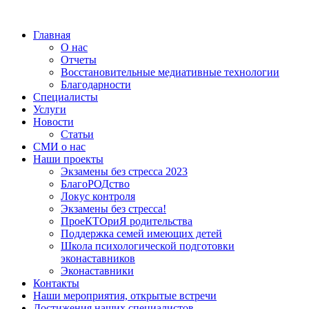
Главная
О нас
Отчеты
Восстановительные медиативные технологии
Благодарности
Специалисты
Услуги
Новости
Статьи
СМИ о нас
Наши проекты
Экзамены без стресса 2023
БлагоРОДство
Локус контроля
Экзамены без стресса!
ПроеКТОриЯ родительства
Поддержка семей имеющих детей
Школа психологической подготовки
эконаставников
Эконаставники
Контакты
Наши мероприятия, открытые встречи
Достижения наших специалистов