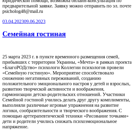
юридической помощи, возможна онлайн-консультация по
предварительной заявке. Заявку можно отправить по эл. почте
psicholog48@mail.ru
Опубликовано
03.04.2023
09.06.2023
Семейная гостиная
25 марта 2023 г. в пункте временного размещения семей,
прибывших с территории Украины, «Мечта» в рамках проекта
«БлагоРОДство» психологи Коллегии психологов провели
«Семейную гостиную». Мероприятие способствовало
снижению негативных переживаний, созданию
положительного эмоционального настроя у детей и взрослых,
развитию творческой активности и воображения,
гармонизации детско-родительских отношений. Участники
Семейной гостиной учились делать друг другу комплименты,
выполняли различные игровые упражнения на развитие
логики, сообразительности и творческого воображения. С
помощью арттерапевтической техники «Рисование точками»
дети и родители учились снижать психоэмоциональное
напряжение.