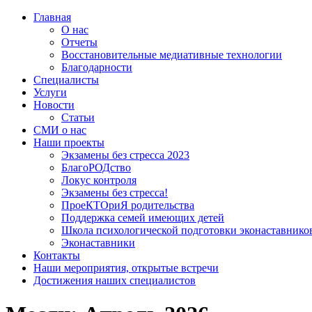
Главная
О нас
Отчеты
Восстановительные медиативные технологии
Благодарности
Специалисты
Услуги
Новости
Статьи
СМИ о нас
Наши проекты
Экзамены без стресса 2023
БлагоРОДство
Локус контроля
Экзамены без стресса!
ПроеКТОриЯ родительства
Поддержка семей имеющих детей
Школа психологической подготовки эконаставнико
Эконаставники
Контакты
Наши мероприятия, открытые встречи
Достижения наших специалистов