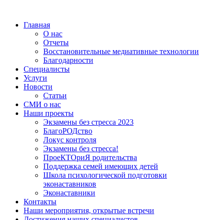
Главная
О нас
Отчеты
Восстановительные медиативные технологии
Благодарности
Специалисты
Услуги
Новости
Статьи
СМИ о нас
Наши проекты
Экзамены без стресса 2023
БлагоРОДство
Локус контроля
Экзамены без стресса!
ПроеКТОриЯ родительства
Поддержка семей имеющих детей
Школа психологической подготовки
эконаставников
Эконаставники
Контакты
Наши мероприятия, открытые встречи
Достижения наших специалистов