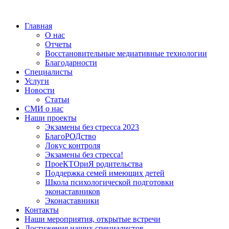
Главная
О нас
Отчеты
Восстановительные медиативные технологии
Благодарности
Специалисты
Услуги
Новости
Статьи
СМИ о нас
Наши проекты
Экзамены без стресса 2023
БлагоРОДство
Локус контроля
Экзамены без стресса!
ПроеКТОриЯ родительства
Поддержка семей имеющих детей
Школа психологической подготовки
эконаставников
Эконаставники
Контакты
Наши мероприятия, открытые встречи
Достижения наших специалистов