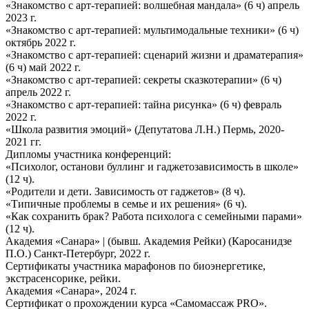
«Знакомство с арт-терапией: волшебная мандала» (6 ч) апрель
2023 г.
«Знакомство с арт-терапией: мультимодальные техники» (6 ч)
октябрь 2022 г.
«Знакомство с арт-терапией: сценарий жизни и драматерапия»
(6 ч) май 2022 г.
«Знакомство с арт-терапией: секреты сказкотерапии» (6 ч)
апрель 2022 г.
«Знакомство с арт-терапией: тайна рисунка» (6 ч) февраль
2022 г.
«Школа развития эмоций» (Депутатова Л.Н.) Пермь, 2020-
2021 гг.
Дипломы участника конференций:
«Психолог, останови буллинг и гаджетозависимость в школе»
(12 ч).
«Родители и дети. Зависимость от гаджетов» (8 ч).
«Типичные проблемы в семье и их решения» (6 ч).
«Как сохранить брак? Работа психолога с семейными парами»
(12 ч).
Академия «Санара» | (бывш. Академия Рейки) (Каросанидзе
П.О.) Санкт-Петербург, 2022 г.
Сертификаты участника марафонов по биоэнергетике,
экстрасенсорике, рейки.
Академия «Санара», 2024 г.
Сертификат о прохождении курса «Самомассаж PRO».