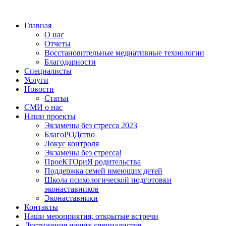
Главная
О нас
Отчеты
Восстановительные медиативные технологии
Благодарности
Специалисты
Услуги
Новости
Статьи
СМИ о нас
Наши проекты
Экзамены без стресса 2023
БлагоРОДство
Локус контроля
Экзамены без стресса!
ПроеКТОриЯ родительства
Поддержка семей имеющих детей
Школа психологической подготовки
эконаставников
Эконаставники
Контакты
Наши мероприятия, открытые встречи
Достижения наших специалистов