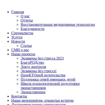
Главная
О нас
Отчеты
Восстановительные медиативные технологии
Благодарности
Специалисты
Услуги
Новости
Статьи
СМИ о нас
Наши проекты
Экзамены без стресса 2023
БлагоРОДство
Локус контроля
Экзамены без стресса!
ПроеКТОриЯ родительства
Поддержка семей имеющих детей
Школа психологической подготовки
эконаставников
Эконаставники
Контакты
Наши мероприятия, открытые встречи
Достижения наших специалистов