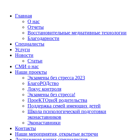
Главная
О нас
Отчеты
Восстановительные медиативные технологии
Благодарности
Специалисты
Услуги
Новости
Статьи
СМИ о нас
Наши проекты
Экзамены без стресса 2023
БлагоРОДство
Локус контроля
Экзамены без стресса!
ПроеКТОриЯ родительства
Поддержка семей имеющих детей
Школа психологической подготовки
эконаставников
Эконаставники
Контакты
Наши мероприятия, открытые встречи
Достижения наших специалистов