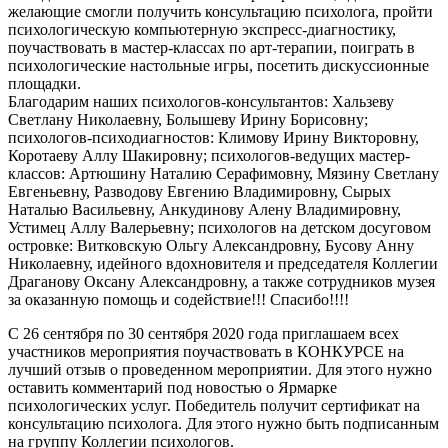
желающие смогли получить консультацию психолога, пройти
психологическую компьютерную экспресс-диагностику,
поучаствовать в мастер-классах по арт-терапии, поиграть в
психологические настольные игры, посетить дискуссионные
площадки.
Благодарим наших психологов-консультантов: Хальзеву
Светлану Николаевну, Болышеву Ирину Борисовну;
психологов-психодиагностов: Климову Ирину Викторовну,
Коротаеву Аллу Шакировну; психологов-ведущих мастер-
классов: Артюшину Наталию Серафимовну, Мязину Светлану
Евгеньевну, Разводову Евгению Владимировну, Сырых
Наталью Васильевну, Анкудинову Алену Владимировну,
Устимец Аллу Валерьевну; психологов на детском досуговом
островке: Витковскую Ольгу Александровну, Бусову Анну
Николаевну, идейного вдохновителя и председателя Коллегии
Драганову Оксану Александровну, а также сотрудников музея
за оказанную помощь и содействие!!! Спасибо!!!!
С 26 сентября по 30 сентября 2020 года приглашаем всех
участников мероприятия поучаствовать в КОНКУРСЕ на
лучший отзыв о проведенном мероприятии. Для этого нужно
оставить комментарий под новостью о Ярмарке
психологических услуг. Победитель получит сертификат на
консультацию психолога. Для этого нужно быть подписанным
на группу Коллегии психологов.