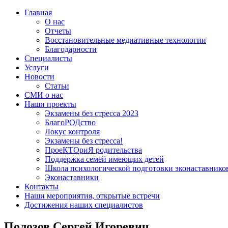
Главная
О нас
Отчеты
Восстановительные медиативные технологии
Благодарности
Специалисты
Услуги
Новости
Статьи
СМИ о нас
Наши проекты
Экзамены без стресса 2023
БлагоРОДство
Локус контроля
Экзамены без стресса!
ПроеКТОриЯ родительства
Поддержка семей имеющих детей
Школа психологической подготовки эконаставнико
Эконаставники
Контакты
Наши мероприятия, открытые встречи
Достижения наших специалистов
Полозов Сергей Игоревич