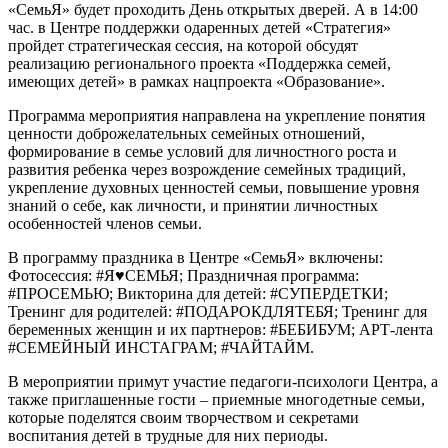
«СемьЯ» будет проходить День открытых дверей. А в 14:00
час. в Центре поддержки одаренных детей «Стратегия»
пройдет стратегическая сессия, на которой обсудят
реализацию регионального проекта «Поддержка семей,
имеющих детей» в рамках нацпроекта «Образование».
Программа мероприятия направлена на укрепление понятия
ценности доброжелательных семейных отношений,
формирование в семье условий для личностного роста и
развития ребенка через возрождение семейных традиций,
укрепление духовных ценностей семьи, повышение уровня
знаний о себе, как личности, и принятии личностных
особенностей членов семьи.
В программу праздника в Центре «СемьЯ» включены:
Фотосессия: #Я♥СЕМЬЯ; Праздничная программа:
#ПРOСЕМЬЮ; Викторина для детей: #СУПЕРДЕТКИ;
Тренинг для родителей: #ПОДАРОКДЛЯТЕБЯ; Тренинг для
беременных женщин и их партнеров: #БЕБИБУМ; АРТ-лента
#СЕМЕЙНЫЙ ИНСТАГРАМ; #ЧАЙТАЙМ.
В мероприятии примут участие педагоги-психологи Центра, а
также приглашенные гости – приемные многодетные семьи,
которые поделятся своим творчеством и секретами
воспитания детей в трудные для них периоды.